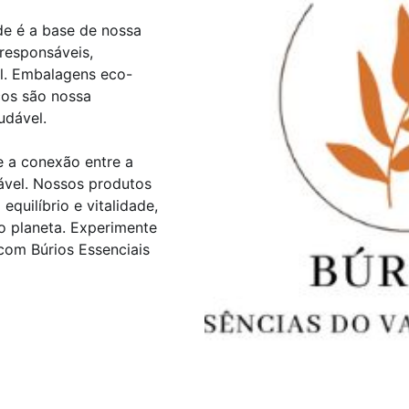
e é a base de nossa
 responsáveis,
l. Embalagens eco-
cos são nossa
udável.
e a conexão entre a
ável. Nossos produtos
quilíbrio e vitalidade,
 planeta. Experimente
com Búrios Essenciais