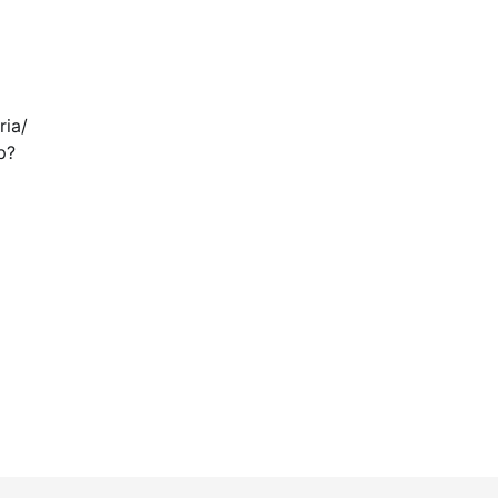
ria/
p?