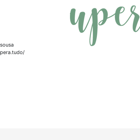
asousa
pera.tudo/