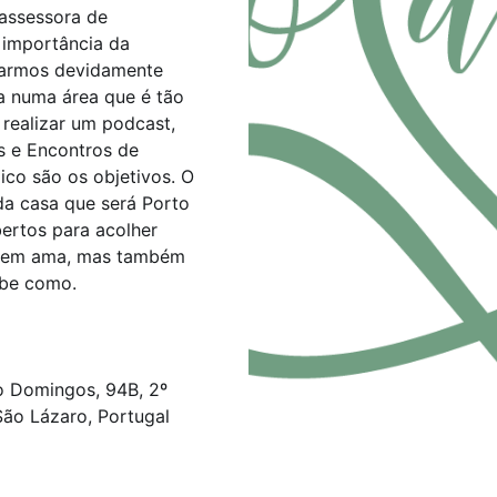
assessora de
 importância da
starmos devidamente
a numa área que é tão
realizar um podcast,
s e Encontros de
co são os objetivos. O
da casa que será Porto
ertos para acolher
 quem ama, mas também
abe como.
 Domingos, 94B, 2º
São Lázaro, Portugal